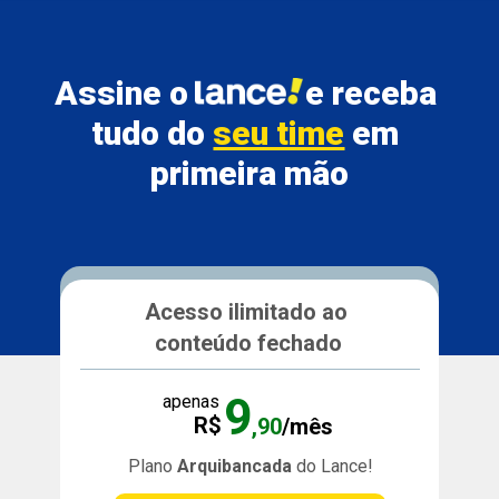
Assine o               
e receba 
tudo do 
seu time
 em 
primeira mão
Acesso ilimitado ao 
conteúdo fechado
9
apenas
R$
,90
/mês
Plano 
Arquibancada 
do Lance!