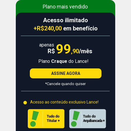
Plano mais vendido
Acesso ilimitado
+R$240,00
 em benefício
99
apenas
,
90
/mês
R$
Plano 
Craque
 do Lance!
ASSINE AGORA
*Cancele quando quiser
Acesso ao conteúdo exclusivo Lance!