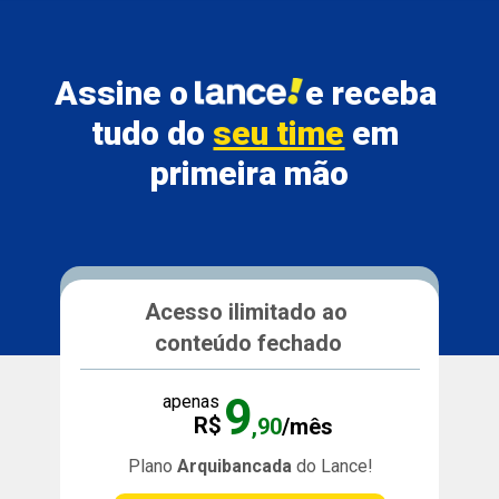
Assine o               
e receba 
tudo do 
seu time
 em 
primeira mão
Acesso ilimitado ao 
conteúdo fechado
9
apenas
R$
,90
/mês
Plano 
Arquibancada 
do Lance!