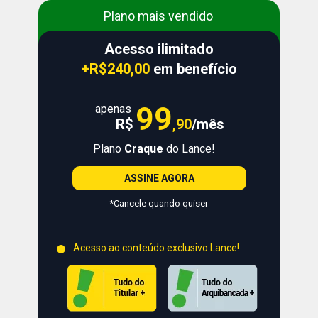
Plano mais vendido
Acesso ilimitado
+R$240,00
 em benefício
99
apenas
,
90
/mês
R$
Plano 
Craque
 do Lance!
ASSINE AGORA
*Cancele quando quiser
Acesso ao conteúdo exclusivo Lance!